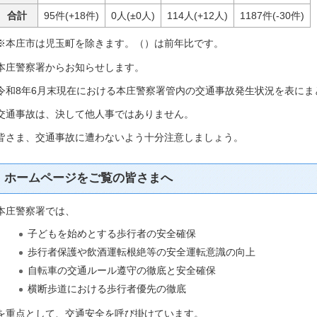
合計
95件(+18件)
0人(±0人)
114人(+12人)
1187件(-30件)
※本庄市は児玉町を除きます。（）は前年比です。
本庄警察署からお知らせします。
令和8年6月末現在における本庄警察署管内の交通事故発生状況を表に
交通事故は、決して他人事ではありません。
皆さま、交通事故に遭わないよう十分注意しましょう。
ホームページをご覧の皆さまへ
本庄警察署では、
子どもを始めとする歩行者の安全確保
歩行者保護や飲酒運転根絶等の安全運転意識の向上
自転車の交通ルール遵守の徹底と安全確保
横断歩道における歩行者優先の徹底
を重点として、交通安全を呼び掛けています。