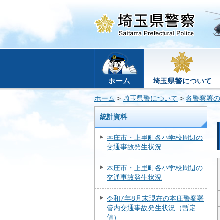
ホーム
埼玉県警について
ホーム
>
埼玉県警について
>
各警察署の
統計資料
本庄市・上里町各小学校周辺の
交通事故発生状況
本庄市・上里町各小学校周辺の
交通事故発生状況
令和7年8月末現在の本庄警察署
管内交通事故発生状況（暫定
値）