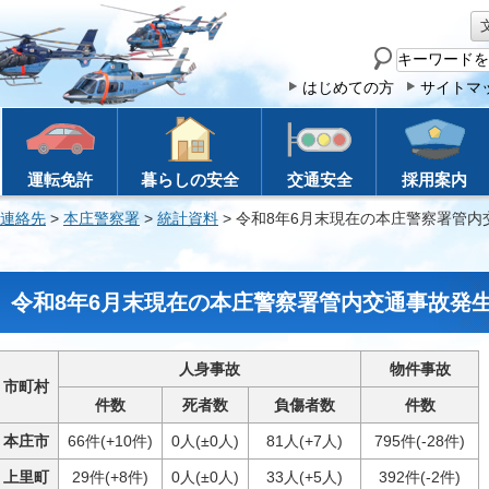
サ
イ
はじめての方
サイトマ
ト
内
検
運転免許
暮らしの安全
交通安全
採用案内
索
連絡先
>
本庄警察署
>
統計資料
> 令和8年6月末現在の本庄警察署管
令和8年6月末現在の本庄警察署管内交通事故発
人身事故
物件事故
市町村
件数
死者数
負傷者数
件数
本庄市
66件(+10件)
0人(±0人)
81人(+7人)
795件(-28件)
上里町
29件(+8件)
0人(±0人)
33人(+5人)
392件(-2件)