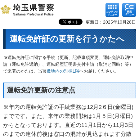
コンテ
検索メ
ンツメ
ニュー
ニュー
更新日：2025年10月28日
運転免許証の更新を行うかたへ
※運転免許証に関する手続（更新、記載事項変更、運転免許取消申
請（運転免許返納）、運転経歴証明書交付申請（取消と同時）等）
で来署のかたは、当署
敷地内の別棟1階
へお越しください。
運転免許更新の注意点
※年内の運転免許証の手続業務は12月2６日(金曜日)
までです。また、来年の業務開始は1月５日(月曜日)
からとなっております。直近の11月1日から11月3日
のまでの連休前後は窓口の混雑が見込まれます分散