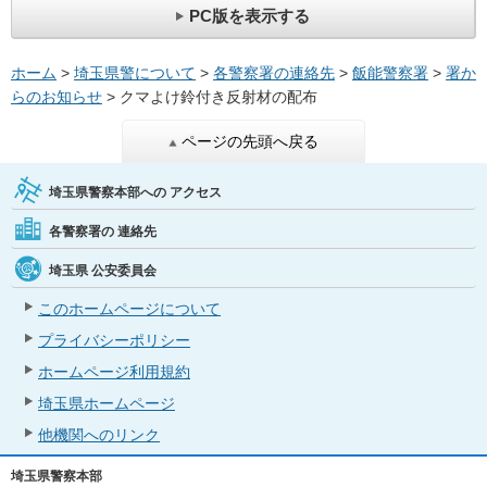
PC版を表示する
ホーム
>
埼玉県警について
>
各警察署の連絡先
>
飯能警察署
>
署か
らのお知らせ
> クマよけ鈴付き反射材の配布
ページの先頭へ戻る
埼玉県警察本部への
アクセス
各警察署の
連絡先
埼玉県
公安委員会
このホームページについて
プライバシーポリシー
ホームページ利用規約
埼玉県ホームページ
他機関へのリンク
埼玉県警察本部