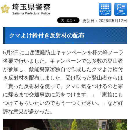
コンテ
検索メ
ンツメ
ニュー
ニュー
更新日：2026年5月12日
クマよけ鈴付き反射材の配布
5月2日に山岳遭難防止キャンペーンを棒の峰ノーラ
名栗で行いました。キャンペーンでは多数の登山者
が参加し、飯能警察署独自で作成したクマよけ鈴付
き反射材を配布しました。受け取った登山者からは
「貰った反射材を使って、クマに気をつけるのと家
に帰るまで交通事故に気をつけます。」「家族にも
つけてもらいたいのでもう一つください。」など好
評な意見が多かった。