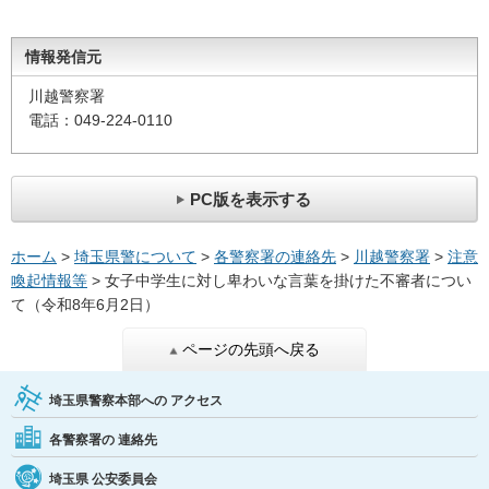
情報発信元
川越警察署
電話：049-224-0110
PC版を表示する
ホーム
>
埼玉県警について
>
各警察署の連絡先
>
川越警察署
>
注意
喚起情報等
> 女子中学生に対し卑わいな言葉を掛けた不審者につい
て（令和8年6月2日）
ページの先頭へ戻る
埼玉県警察本部への
アクセス
各警察署の
連絡先
埼玉県
公安委員会