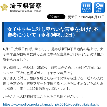
コンテ
検索メ
ンツメ
ニュー
ニュー
更新日：2026年6月11日
女子中学生に対し卑わいな言葉を掛けた不
審者について（令和8年6月2日）
6月2日(火曜日)午後9時ころ、川越市砂新田4丁目地内の路上で、女
子中学生が自転車に乗った男に卑猥な言葉をかけられたとの情報が
寄せられました。
男の特徴は、年齢16～25歳位、頭髪黒色短め、上衣紺色半袖ポロ
シャツ、下衣紺色長ズボン、イヤホン着用です。
お子さんに対し、危険を感じたら≪その場から逃げる・近くの人に
助けを求める・防犯ブザーを使用する・大声を出す≫などを繰り返
し指導し、直ちに110番通報をお願いします。
お子さんへの防犯対策はこちらをご活用ください。→
https://www.police.pref.saitama.lg.jp/c0010/jyoseihigaitaisaku.html