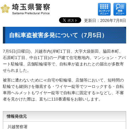
コンテ
検索メ
ンツメ
ニュー
ニュー
更新日：2026年7月8日
自転車盗被害多発について（7月5日）
7月5日(日曜日)、川越市内(岸町1丁目、大字大袋新田、脇田本町、
石原町1丁目、中台1丁目)の一戸建て住宅敷地内、マンション・アパ
ート駐輪場、店舗駐輪場等で、自転車が盗まれたとの届出が多数寄
せられました。
被害に遭わないために≪自宅や駐輪場、店舗等において、短時間の
駐輪でも鍵掛けを徹底する・ワイヤー錠等でツーロックする・自転
車用ヘルメットもワイヤー錠等で自転車に固定する≫などし、不審
者を見かけた際は、直ちに110番通報をお願いします。
情報発信元
川越警察署