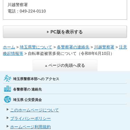
川越警察署
電話：049-224-0110
PC版を表示する
ホーム
>
埼玉県警について
>
各警察署の連絡先
>
川越警察署
>
注意
喚起情報等
> 自転車盗被害多発について（令和8年6月10日）
ページの先頭へ戻る
埼玉県警察本部への
アクセス
各警察署の
連絡先
埼玉県
公安委員会
このホームページについて
プライバシーポリシー
ホームページ利用規約