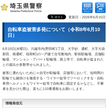
コンテ
検索メ
ンツメ
ニュー
ニュー
更新日：2026年6月15日
自転車盗被害多発について（令和8年6月10
日）
6月10日(水曜日)、川越市内(野田町1丁目、大字砂、通町、大字大袋
新田、南通町、稲荷町)の一戸建て住宅敷地内、駅前駐輪場、店舗駐
輪場、マンション・アパート駐輪場、路上等で、自転車が盗まれた
との届出が多数寄せられました。
被害に遭わないために≪自宅や駐輪場、店舗等において、短時間の
駐輪でも鍵掛けを徹底する・ワイヤー錠等でツーロックする・自転
車用ヘルメットもワイヤー錠等で自転車に固定する≫などし、不審
者を見かけた際は、直ちに110番通報をお願いします。
情報発信元