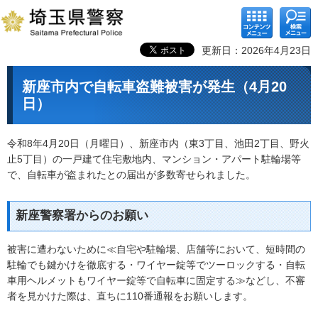
コンテ
検索メ
ンツメ
ニュー
ニュー
更新日：2026年4月23日
新座市内で自転車盗難被害が発生（4月20
日）
令和8年4月20日（月曜日）、新座市内（東3丁目、池田2丁目、野火
止5丁目）の一戸建て住宅敷地内、マンション・アパート駐輪場等
で、自転車が盗まれたとの届出が多数寄せられました。
新座警察署からのお願い
被害に遭わないために≪自宅や駐輪場、店舗等において、短時間の
駐輪でも鍵かけを徹底する・ワイヤー錠等でツーロックする・自転
車用ヘルメットもワイヤー錠等で自転車に固定する≫などし、不審
者を見かけた際は、直ちに110番通報をお願いします。