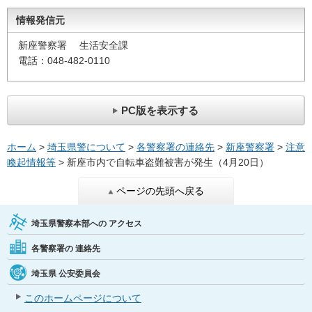
情報発信元
新座警察署 生活安全課
電話：048-482-0110
PC版を表示する
ホーム
>
埼玉県警について
>
各警察署の連絡先
>
新座警察署
>
注意
喚起情報等
> 新座市内で自転車盗難被害が発生（4月20日）
ページの先頭へ戻る
埼玉県警察本部への
アクセス
各警察署の
連絡先
埼玉県
公安委員会
このホームページについて