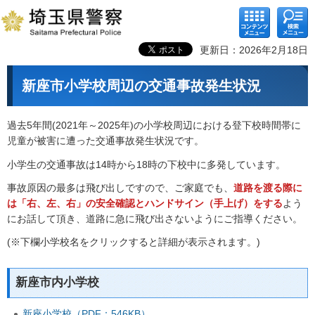
コンテ
検索メ
ンツメ
ニュー
ニュー
更新日：2026年2月18日
新座市小学校周辺の交通事故発生状況
過去5年間(2021年～2025年)の小学校周辺における登下校時間帯に
児童が被害に遭った交通事故発生状況です。
小学生の交通事故は14時から18時の下校中に多発しています。
事故原因の最多は飛び出しですので、ご家庭でも、
道路を渡る際に
は「右、左、右」の安全確認とハンドサイン（手上げ）をする
よう
にお話して頂き、道路に急に飛び出さないようにご指導ください。
(※下欄小学校名をクリックすると詳細が表示されます。)
新座市内小学校
新座小学校（PDF：546KB）