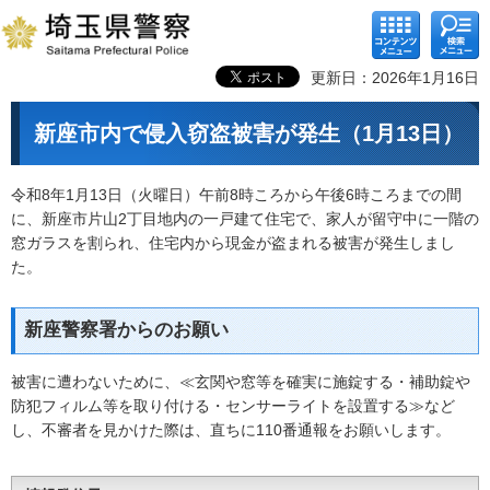
コンテ
検索メ
ンツメ
ニュー
ニュー
更新日：2026年1月16日
新座市内で侵入窃盗被害が発生（1月13日）
令和8年1月13日（火曜日）午前8時ころから午後6時ころまでの間
に、新座市片山2丁目地内の一戸建て住宅で、家人が留守中に一階の
窓ガラスを割られ、住宅内から現金が盗まれる被害が発生しまし
た。
新座警察署からのお願い
被害に遭わないために、≪玄関や窓等を確実に施錠する・補助錠や
防犯フィルム等を取り付ける・センサーライトを設置する≫など
し、不審者を見かけた際は、直ちに110番通報をお願いします。