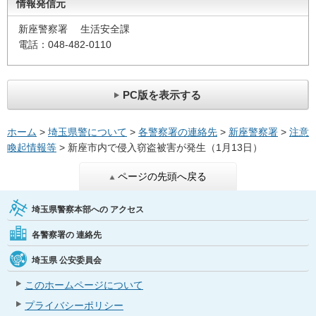
情報発信元
新座警察署 生活安全課
電話：048-482-0110
PC版を表示する
ホーム
>
埼玉県警について
>
各警察署の連絡先
>
新座警察署
>
注意
喚起情報等
> 新座市内で侵入窃盗被害が発生（1月13日）
ページの先頭へ戻る
埼玉県警察本部への
アクセス
各警察署の
連絡先
埼玉県
公安委員会
このホームページについて
プライバシーポリシー