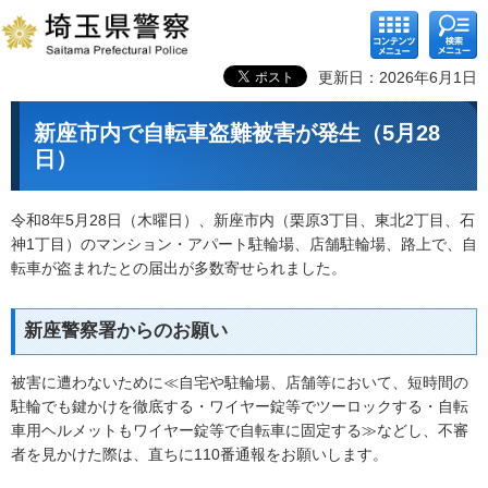
コンテ
検索メ
ンツメ
ニュー
ニュー
更新日：2026年6月1日
新座市内で自転車盗難被害が発生（5月28
日）
令和8年5月28日（木曜日）、新座市内（栗原3丁目、東北2丁目、石
神1丁目）のマンション・アパート駐輪場、店舗駐輪場、路上で、自
転車が盗まれたとの届出が多数寄せられました。
新座警察署からのお願い
被害に遭わないために≪自宅や駐輪場、店舗等において、短時間の
駐輪でも鍵かけを徹底する・ワイヤー錠等でツーロックする・自転
車用ヘルメットもワイヤー錠等で自転車に固定する≫などし、不審
者を見かけた際は、直ちに110番通報をお願いします。