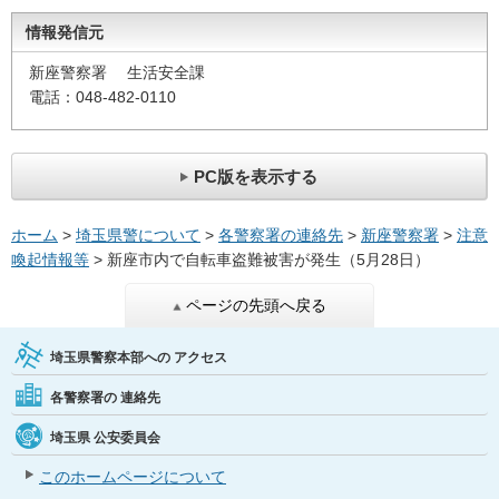
情報発信元
新座警察署 生活安全課
電話：048-482-0110
PC版を表示する
ホーム
>
埼玉県警について
>
各警察署の連絡先
>
新座警察署
>
注意
喚起情報等
> 新座市内で自転車盗難被害が発生（5月28日）
ページの先頭へ戻る
埼玉県警察本部への
アクセス
各警察署の
連絡先
埼玉県
公安委員会
このホームページについて