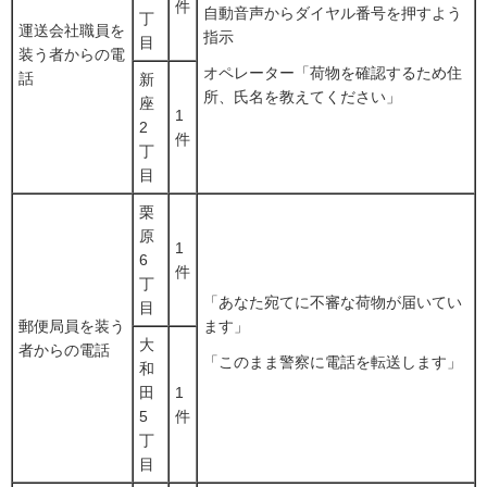
件
自動音声からダイヤル番号を押すよう
丁
運送会社職員を
指示
目
装う者からの電
オペレーター「荷物を確認するため住
話
新
所、氏名を教えてください」
座
1
2
件
丁
目
栗
原
1
6
件
丁
「あなた宛てに不審な荷物が届いてい
目
郵便局員を装う
ます」
大
者からの電話
「このまま警察に電話を転送します」
和
田
1
5
件
丁
目