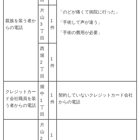
片
「のどが痛くて病院に行った」
山
親族を装う者か
1
「手術して声が違う」
3
らの電話
件
丁
「手術の費用が必要」
目
西
堀
1
2
件
丁
目
畑
クレジットカー
中
1
契約していないクレジットカード会社
ド会社職員を装
1
件
からの電話
う者からの電話
丁
目
片
山
1
2