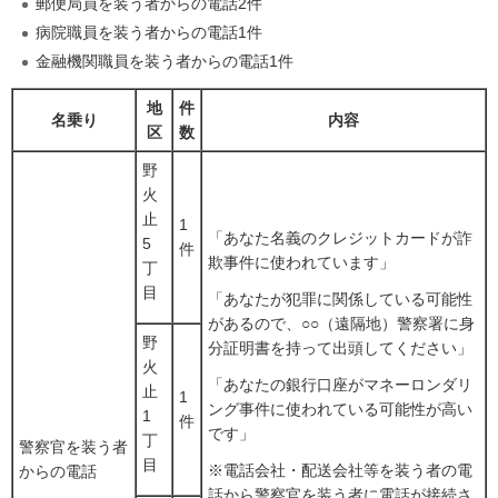
郵便局員を装う者からの電話2件
病院職員を装う者からの電話1件
金融機関職員を装う者からの電話1件
地
件
名乗り
内容
区
数
野
火
止
1
「あなた名義のクレジットカードが詐
5
件
欺事件に使われています」
丁
目
「あなたが犯罪に関係している可能性
があるので、○○（遠隔地）警察署に身
野
分証明書を持って出頭してください」
火
「あなたの銀行口座がマネーロンダリ
止
1
ング事件に使われている可能性が高い
1
件
です」
丁
警察官を装う者
目
※電話会社・配送会社等を装う者の電
からの電話
話から警察官を装う者に電話が接続さ