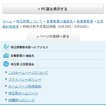
PC版を表示する
ホーム
>
埼玉県警について
>
各警察署の連絡先
>
新座警察署
>
注意
喚起情報等
> 特殊詐欺予兆電話情報（5月18日～5月24日）
ページの先頭へ戻る
埼玉県警察本部への
アクセス
各警察署の
連絡先
埼玉県
公安委員会
このホームページについて
プライバシーポリシー
ホームページ利用規約
埼玉県ホームページ
他機関へのリンク