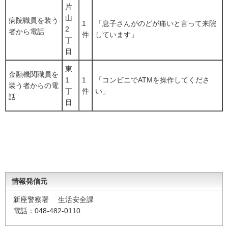
片
山
病院職員を装う
1
「息子さんがのどが痛いと言って来院
2
者から電話
件
しています」
丁
目
東
金融機関職員を
1
1
「コンビニでATMを操作してくださ
装う者からの電
丁
件
い」
話
目
情報発信元
新座警察署 生活安全課
電話：048-482-0110