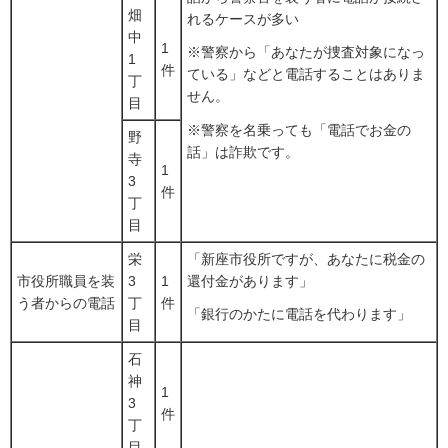
畑
れるケースが多い
中
1
※警察から「あなたが捜査対象になっ
1
件
ている」などと電話することはありま
丁
せん。
目
※警察を名乗っても「電話でお金の
野
話」は詐欺です。
寺
1
3
件
丁
目
栄
「新座市役所ですが、あなたに税金の
市役所職員を装
3
1
還付金があります」
う者からの電話
丁
件
「銀行のかたに電話を代わります」
目
石
神
1
3
件
丁
目