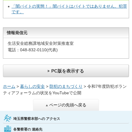
「闇バイトの実態！」闇バイトはバイトではありません。犯罪
です。
情報発信元
生活安全総務課地域安全対策推進室
電話：048-832-0110(代表)
PC版を表示する
ホーム
>
暮らしの安全
>
防犯のまちづくり
> 令和7年度防犯ボラン
ティアフォーラムの状況をYouTubeで公開
ページの先頭へ戻る
埼玉県警察本部への
アクセス
各警察署の
連絡先