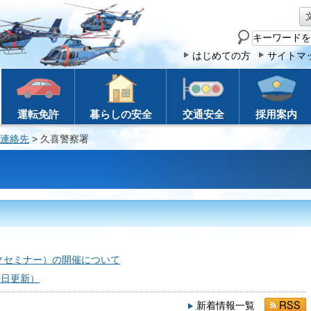
サ
イ
はじめての方
サイトマ
ト
内
検
運転免許
暮らしの安全
交通安全
採用案内
索
連絡先
> 久喜警察署
クセミナー）の開催について
0日更新）
新着情報一覧