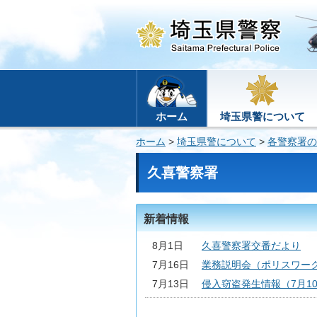
ホーム
埼玉県警について
ホーム
>
埼玉県警について
>
各警察署の
久喜警察署
新着情報
8月1日
久喜警察署交番だより
7月16日
業務説明会（ポリスワー
7月13日
侵入窃盗発生情報（7月1