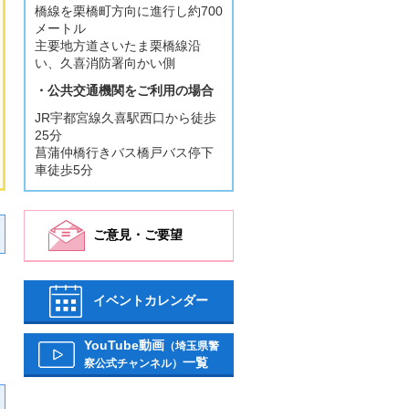
橋線を栗橋町方向に進行し約700
メートル
主要地方道さいたま栗橋線沿
い、久喜消防署向かい側
・公共交通機関をご利用の場合
JR宇都宮線久喜駅西口から徒歩
25分
菖蒲仲橋行きバス橋戸バス停下
車徒歩5分
ご意見・ご要望
イベントカレンダー
YouTube動画
（埼玉県警
一覧
察公式チャンネル）