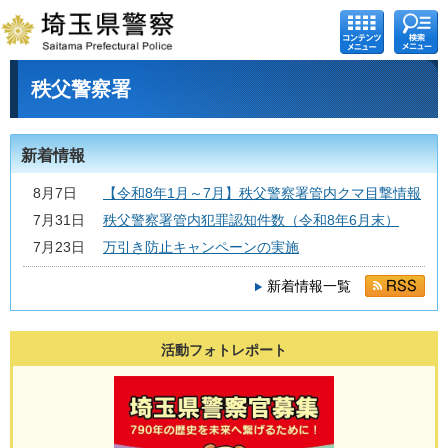
コンテ
検索メ
ンツメ
ニュー
ニュー
秩父警察署
新着情報
8月7日
【令和8年1月～7月】秩父警察署管内クマ目撃情報
7月31日
秩父警察署管内犯罪認知件数（令和8年6月末）
7月23日
万引き防止キャンペーンの実施
新着情報一覧
活動フォトレポート