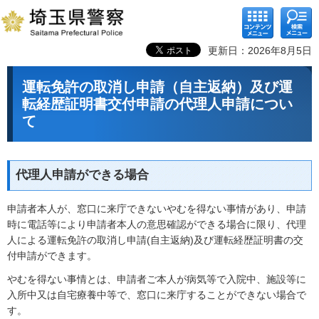
コンテ
検索メ
ンツメ
ニュー
ニュー
更新日：2026年8月5日
運転免許の取消し申請（自主返納）及び運
転経歴証明書交付申請の代理人申請につい
て
代理人申請ができる場合
申請者本人が、窓口に来庁できないやむを得ない事情があり、申請
時に電話等により申請者本人の意思確認ができる場合に限り、代理
人による運転免許の取消し申請(自主返納)及び運転経歴証明書の交
付申請ができます。
やむを得ない事情とは、申請者ご本人が病気等で入院中、施設等に
入所中又は自宅療養中等で、窓口に来庁することができない場合で
す。