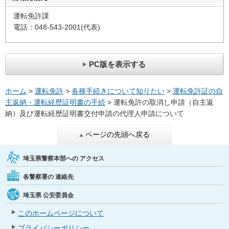
運転免許課
電話：048-543-2001(代表)
PC版を表示する
ホーム
>
運転免許
>
各種手続きについて知りたい
>
運転免許証の自
主返納・運転経歴証明書の手続
> 運転免許の取消し申請（自主返
納）及び運転経歴証明書交付申請の代理人申請について
ページの先頭へ戻る
埼玉県警察本部への
アクセス
各警察署の
連絡先
埼玉県
公安委員会
このホームページについて
プライバシーポリシー