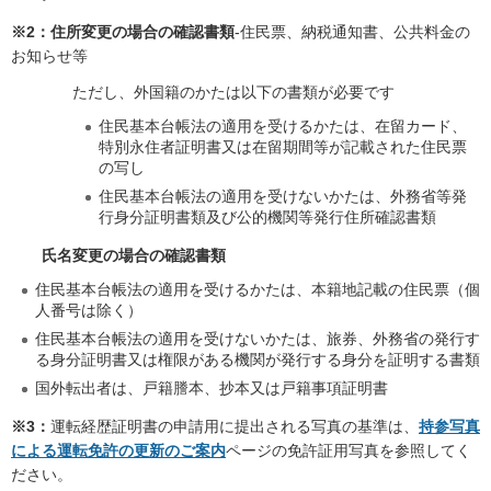
※2：住所変更の場合の確認書類
-住民票、納税通知書、公共料金の
お知らせ等
ただし、外国籍のかたは以下の書類が必要です
住民基本台帳法の適用を受けるかたは、在留カード、
特別永住者証明書又は在留期間等が記載された住民票
の写し
住民基本台帳法の適用を受けないかたは、外務省等発
行身分証明書類及び公的機関等発行住所確認書類
氏名変更の場合の確認書類
住民基本台帳法の適用を受けるかたは、本籍地記載の住民票（個
人番号は除く）
住民基本台帳法の適用を受けないかたは、旅券、外務省の発行す
る身分証明書又は権限がある機関が発行する身分を証明する書類
国外転出者は、戸籍謄本、抄本又は戸籍事項証明書
※3：
運転経歴証明書の申請用に提出される写真の基準は、
持参写真
による運転免許の更新のご案内
ページの免許証用写真を参照してく
ださい。