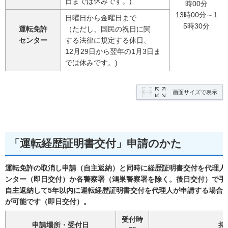
日までは休みです。)
時00分
13時00分～1
日曜日から金曜日まで
5時30分
運転免許
（ただし、国民の祝日に関
センター
する法律に規定する休日、
12月29日から翌年の1月3日ま
では休みです。)
画面サイズで表示
「運転経歴証明書交付」申請のかた
運転免許の取消し申請（自主返納）と同時に経歴証明書交付を代理人
ンター（即日交付）か各警察署（鴻巣警察署を除く。後日交付）で手
自主返納して5年以内に運転経歴証明書交付を代理人が申請する場合
が可能です（即日交付）。
受付時
申請場所・受付日
持