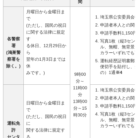
間
月曜日から金曜日ま
埼玉県公安委員会
で
申請者本人との関
(ただし、国民の祝日
に関する法律に規定
申請手数料1,150円
各警察
す
写真1枚（縦3セン
署
る休日、12月29日か
ル、無帽、無背景
(鴻巣警
ら
カラーいずれでも
察署を
翌年の1月3日までは
運転経歴証明書郵
除く。)
休
便切手を貼付し、
の）1通
※4
みです。)
9時00
分～
11時00
埼玉県公安委員会
分
申請者本人との関
13時00
日曜日から金曜日ま
申請手数料1,150円
分～15
で
写真1枚（縦3セン
時30分
(ただし、国民の祝日
ル、無帽、無背景
運転免
に
カラーいずれでも
許
関する法律に規定す
センタ
る