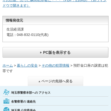
その口座、売った瞬間犯罪者に・・・（PDF：210KB）（別ウィン
ドウで開きます）
情報発信元
生活経済課
電話：048-832-0110(代表)
PC版を表示する
ホーム
>
暮らしの安全
>
その他の犯罪情報
> 預貯金口座の譲渡は犯
罪です
ページの先頭へ戻る
埼玉県警察本部への
アクセス
各警察署の
連絡先
埼玉県
公安委員会