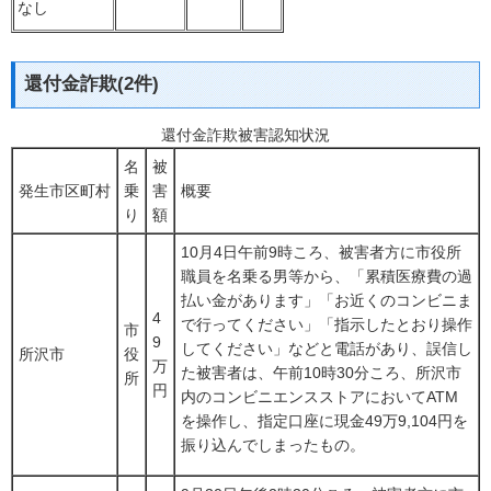
なし
還付金詐欺(2件)
還付金詐欺被害認知状況
名
被
発生市区町村
乗
害
概要
り
額
10月4日午前9時ころ、被害者方に市役所
職員を名乗る男等から、「累積医療費の過
払い金があります」「お近くのコンビニま
4
で行ってください」「指示したとおり操作
市
9
してください」などと電話があり、誤信し
所沢市
役
万
た被害者は、午前10時30分ころ、所沢市
所
円
内のコンビニエンスストアにおいてATM
を操作し、指定口座に現金49万9,104円を
振り込んでしまったもの。