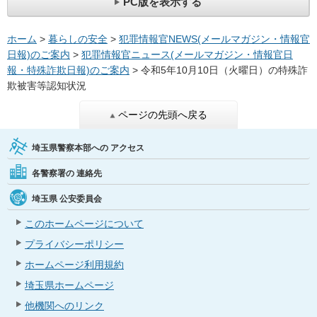
PC版を表示する
ホーム
>
暮らしの安全
>
犯罪情報官NEWS(メールマガジン・情報官
日報)のご案内
>
犯罪情報官ニュース(メールマガジン・情報官日
報・特殊詐欺日報)のご案内
> 令和5年10月10日（火曜日）の特殊詐
欺被害等認知状況
ページの先頭へ戻る
埼玉県警察本部への
アクセス
各警察署の
連絡先
埼玉県
公安委員会
このホームページについて
プライバシーポリシー
ホームページ利用規約
埼玉県ホームページ
他機関へのリンク