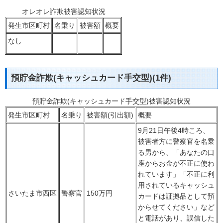
オレオレ詐欺被害認知状況
発生市区町村
名乗り
被害額
概要
なし
預貯金詐欺(キャッシュカード手交型)(1件)
預貯金詐欺(キャッシュカード手交型)被害認知状況
発生市区町村
名乗り
被害額(引出額)
概要
9月21日午後4時ころ、
被害者方に警察官を名乗
る男から、「あなたの口
座からお金が不正に使わ
れています」「不正に利
用されているキャッシュ
さいたま市西区
警察官
150万円
カードは証拠品として預
からせてください」など
と電話があり、誤信した