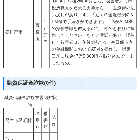
9月30日午後2時30分ころ、被害者方に市
役所職員を名乗る男等から、「医療費の払
い戻しがあります」「近くの金融機関のA
4
TM機で手続きができます」「私がATM機
市
7
の操作手順を教えるので、そのとおりに操
春日部市
役
万
作してください」などと電話があり、誤信
所
円
した被害者は、午後3時ころ、春日部市内
の金融機関においてATMを操作し、指定
口座に現金47万5,369円を振り込んでしま
ったもの。
融資保証金詐欺(0件)
融資保証金詐欺被害認知状
況
名
被
概
発生市区町村
乗
害
要
り
額
なし