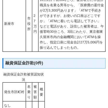
職員を名乗る男等から、「医療費の還付金
が2万3,300円あります」「ATMで手続き
2
ができますが、お使いの口座はどこです
市
7
か」「ATMに着いたら電話して下さい」
新座市
役
万
などと電話があり、誤信した被害者は、午
所
円
後零時30分ころ、3回にわたり、東京都東
久留米市内の金融機関においてATMを操
作し、指定口座に現金合計27万5,006円を
振り込んでしまったもの。
融資保証金詐欺(0件)
融資保証金詐欺被害認知状
況
名
被
概
発生市区町村
乗
害
要
り
額
なし