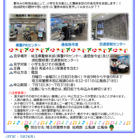
（PDF：582KB）