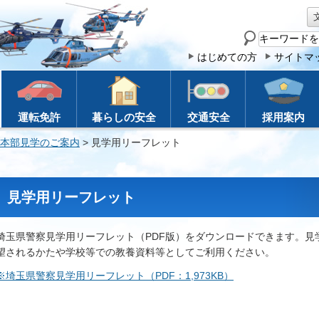
サ
イ
はじめての方
サイトマ
ト
内
検
運転免許
暮らしの安全
交通安全
採用案内
索
本部見学のご案内
> 見学用リーフレット
見学用リーフレット
埼玉県警察見学用リーフレット（PDF版）をダウンロードできます。見
望されるかたや学校等での教養資料等としてご利用ください。
※埼玉県警察見学用リーフレット（PDF：1,973KB）