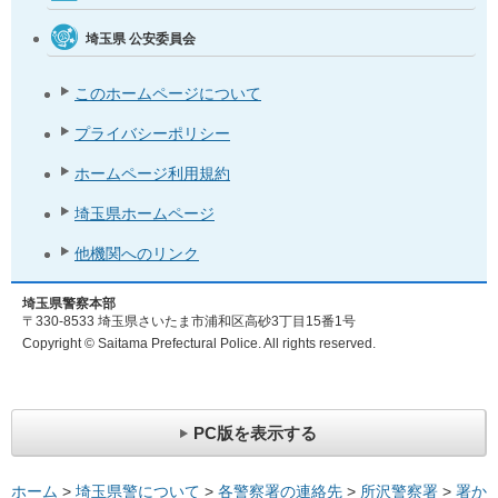
埼玉県
公安委員会
このホームページについて
プライバシーポリシー
ホームページ利用規約
埼玉県ホームページ
他機関へのリンク
埼玉県警察本部
〒330-8533 埼玉県さいたま市浦和区高砂3丁目15番1号
Copyright © Saitama Prefectural Police. All rights reserved.
PC版を表示する
ホーム
>
埼玉県警について
>
各警察署の連絡先
>
所沢警察署
>
署か