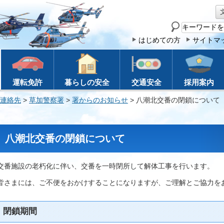
サ
イ
はじめての方
サイトマ
ト
内
検
運転免許
暮らしの安全
交通安全
採用案内
索
連絡先
>
草加警察署
>
署からのお知らせ
> 八潮北交番の閉鎖について
八潮北交番の閉鎖について
交番施設の老朽化に伴い、交番を一時閉所して解体工事を行います。
皆さまには、ご不便をおかけすることになりますが、ご理解とご協力を
閉鎖期間