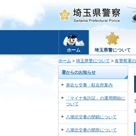
ホーム
埼玉県警について
ホーム
>
埼玉県警について
>
各警察署の
署からのお知らせ
身近な交番・駐在所案内
「マイナ免許証」の運用開始に
ついて
八潮北交番の閉鎖について
八潮北交番の開所について