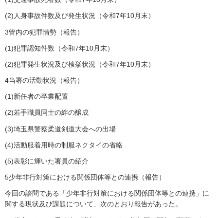
(2)人身事故件数及び発生状況（令和7年10月末）
3管内の犯罪情勢（報告）
(1)犯罪認知件数（令和7年10月末）
(2)犯罪発生状況及び検挙状況（令和7年10月末）
4当署の活動状況（報告）
(1)新任者の卒業配置
(2)若手職員同士の絆の醸成
(3)埼玉県警察柔道剣道大会への出場
(4)活動服着用時の制服ネクタイの省略
(5)表彰に輝いた署員の紹介
5少年非行対策における関係団体等との連携（報告）
今回の諮問である「少年非行対策における関係団体等との連携」に
関する現状及び課題について、次のとおり報告があった。