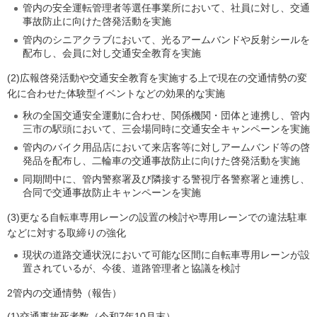
管内の安全運転管理者等選任事業所において、社員に対し、交通
事故防止に向けた啓発活動を実施
管内のシニアクラブにおいて、光るアームバンドや反射シールを
配布し、会員に対し交通安全教育を実施
(2)広報啓発活動や交通安全教育を実施する上で現在の交通情勢の変
化に合わせた体験型イベントなどの効果的な実施
秋の全国交通安全運動に合わせ、関係機関・団体と連携し、管内
三市の駅頭において、三会場同時に交通安全キャンペーンを実施
管内のバイク用品店において来店客等に対しアームバンド等の啓
発品を配布し、二輪車の交通事故防止に向けた啓発活動を実施
同期間中に、管内警察署及び隣接する警視庁各警察署と連携し、
合同で交通事故防止キャンペーンを実施
(3)更なる自転車専用レーンの設置の検討や専用レーンでの違法駐車
などに対する取締りの強化
現状の道路交通状況において可能な区間に自転車専用レーンが設
置されているが、今後、道路管理者と協議を検討
2管内の交通情勢（報告）
(1)交通事故死者数（令和7年10月末）