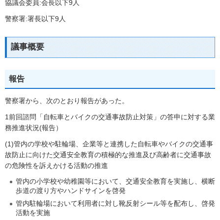
協議会委員:会長以下9人
警察署:署長以下9人
議事概要
報告
警察署から、次のとおり報告があった。
1前回諮問「自転車とバイクの交通事故防止対策」の答申に対する業
務推進状況(報告）
(1)管内の学校や駐輪場、企業等と連携した自転車やバイクの交通事
故防止に向けた交通安全教育の積極的な推進及び高齢者に交通事故
の危険性を訴えかける活動の推進
管内の小学校や幼稚園等において、交通安全教育を実施し、横断
歩道の渡り方やハンドサインを啓発
管内駐輪場において利用者に対し靴反射シール等を配布し、啓発
活動を実施