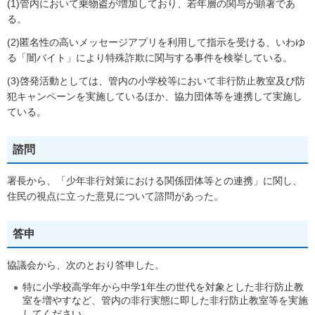
(1)管内において乗物盗が増加しており、若年層の関与が顕著であ
る。
(2)匿名性の高いメッセージアプリを利用して指示を受ける、いわゆ
る「闇バイト」により特殊詐欺に関与する事件を検挙している。
(3)啓発活動としては、管内の小学校等において非行防止教室及び防
犯キャンペーンを実施しているほか、協力団体等を連携して実施し
ている。
諮問
署長から、「少年非行対策における関係団体等との連携」に関し、
住民の視点に立った意見について諮問があった。
答申
協議会から、次のとおり答申した。
特に小学校高学年から中学1年生の世代を対象とした非行防止教
室を増やすなど、管内の非行実態に即した非行防止教室等を実施
してください。