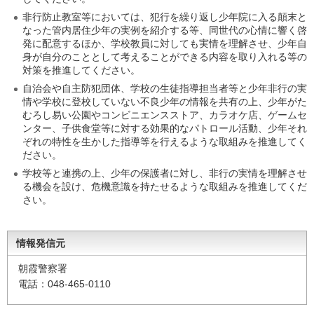
非行防止教室等においては、犯行を繰り返し少年院に入る顛末と
なった管内居住少年の実例を紹介する等、同世代の心情に響く啓
発に配意するほか、学校教員に対しても実情を理解させ、少年自
身が自分のこととして考えることができる内容を取り入れる等の
対策を推進してください。
自治会や自主防犯団体、学校の生徒指導担当者等と少年非行の実
情や学校に登校していない不良少年の情報を共有の上、少年がた
むろし易い公園やコンビニエンスストア、カラオケ店、ゲームセ
ンター、子供食堂等に対する効果的なパトロール活動、少年それ
ぞれの特性を生かした指導等を行えるような取組みを推進してく
ださい。
学校等と連携の上、少年の保護者に対し、非行の実情を理解させ
る機会を設け、危機意識を持たせるような取組みを推進してくだ
さい。
情報発信元
朝霞警察署
電話：048-465-0110