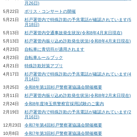
月26日)
5月22日
ポリス・コンサートの開催
5月21日
杉戸署管内で特殊詐欺の予兆電話が確認されています(5
月18日)
5月13日
杉戸署管内交通事故発生状況(令和8年4月末日現在)
5月13日
杉戸署管内振り込め詐欺発生状況(令和8年4月末日現在)
4月23日
自転車に青切符が適用されます
4月23日
自転車ルールブック
4月21日
特殊詐欺対策アプリ
4月17日
杉戸署管内で特殊詐欺の予兆電話が確認されています(4
月14日)
3月25日
令和8年第1回杉戸警察署協議会開催概要
3月11日
杉戸署管内振り込め詐欺発生状況(令和8年2月末日現在)
2月24日
令和8年度埼玉県警察官採用試験のご案内
2月19日
杉戸署管内で特殊詐欺の予兆電話が確認されています(2
月16日)
12月23日
令和7年第4回杉戸警察署協議会開催概要
10月8日
令和7年第3回杉戸警察署協議会開催概要