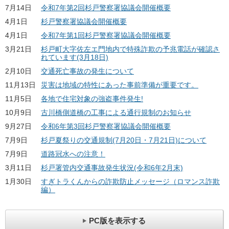
7月14日
令和7年第2回杉戸警察署協議会開催概要
4月1日
杉戸警察署協議会開催概要
4月1日
令和7年第1回杉戸警察署協議会開催概要
3月21日
杉戸町大字佐左エ門地内で特殊詐欺の予兆電話が確認さ
れています(3月18日)
2月10日
交通死亡事故の発生について
11月13日
災害は地域の特性にあった事前準備が重要です。
11月5日
各地で住宅対象の強盗事件発生!
10月9日
古川橋側道橋の工事による通行規制のお知らせ
9月27日
令和6年第3回杉戸警察署協議会開催概要
7月9日
杉戸夏祭りの交通規制(7月20日・7月21日)について
7月9日
道路冠水への注意！
3月11日
杉戸署管内交通事故発生状況(令和6年2月末)
1月30日
すぎトラくんからの詐欺防止メッセージ（ロマンス詐欺
編）
PC版を表示する