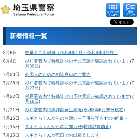
コンテ
検索メ
ンツメ
ニュー
ニュー
新着情報一覧
8月5日
交番ミニ広報紙（令和8年1月～令和8年8月号）
8月4日
杉戸署管内で特殊詐欺の予兆電話が確認されています(7
月30日)
7月30日
外国人のための相談窓口のご案内
7月28日
杉戸署管内で特殊詐欺の予兆電話が確認されています(7
月23日)
7月22日
杉戸署管内で特殊詐欺の予兆電話が確認されています(7
月16日)
7月21日
杉戸署管内特殊詐欺発生状況(令和8年6月末日現在)
7月15日
スギとらくんからのお願い～子供を守る4つの約束～
7月15日
スギとらくんからのお知らせ(特殊詐欺防止)
7月15日
スギとらくんが窓口でお出迎えします