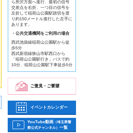
ら所沢方面へ進行、最初の信号
交差点を右折、一つ目の信号を
左折して稲荷山公園駅踏切を渡
り約150メートル進行した左手に
あります。
・公共交通機関をご利用の場合
西武池袋線稲荷山公園駅から徒
歩5分
西武新宿線狭山市駅西口から
「稲荷山公園駅行き」バスで約
10分、稲荷山公園駅下車徒歩5分
ご意見・ご要望
イベントカレンダー
YouTube動画
（埼玉県警
一覧
察公式チャンネル）