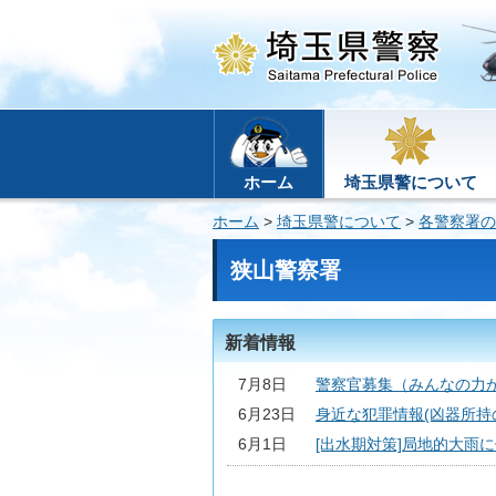
ホーム
埼玉県警について
ホーム
>
埼玉県警について
>
各警察署の
狭山警察署
新着情報
7月8日
警察官募集（みんなの力
6月23日
身近な犯罪情報(凶器所持
6月1日
[出水期対策]局地的大雨