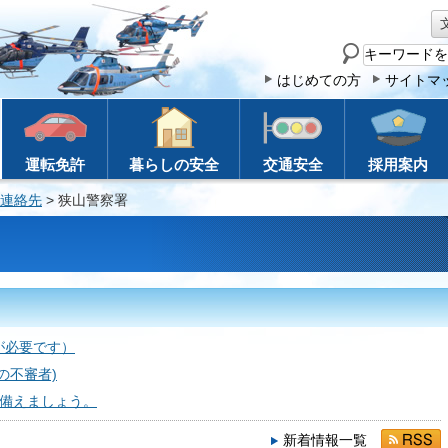
サ
イ
はじめての方
サイトマ
ト
内
検
運転免許
暮らしの安全
交通安全
採用案内
索
連絡先
> 狭山警察署
が必要です）
の不審者)
に備えましょう。
新着情報一覧