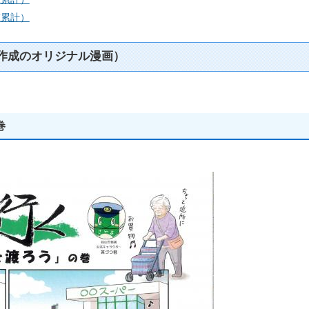
末累計）
作成のオリジナル漫画）
巻