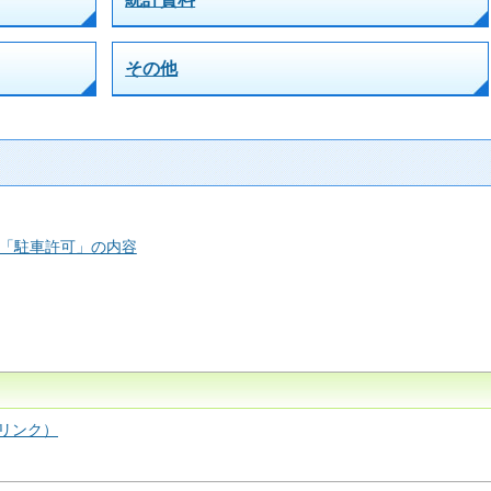
その他
「駐車許可」の内容
リンク）