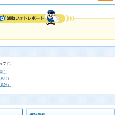
報です。
累計）
末累計）
末累計）
統計資料