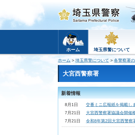
ホーム
埼玉県警について
ホーム
>
埼玉県警について
>
各警察署の
大宮西警察署
新着情報
8月1日
交番ミニ広報紙を掲載し
7月21日
大宮西警察署協議会開催
7月21日
令和8年第2回大宮西警察