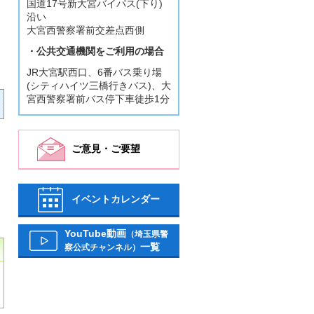
国道17号新大宮バイパス(下り)
沿い
大宮西警察署前交差点西側
・公共交通機関をご利用の場合
JR大宮駅西口、6番バス乗り場
(シティハイツ三橋行きバス)、大
宮西警察署前バス停下車徒歩1分
ご意見・ご要望
イベントカレンダー
YouTube動画
（埼玉県警
一覧
察公式チャンネル）