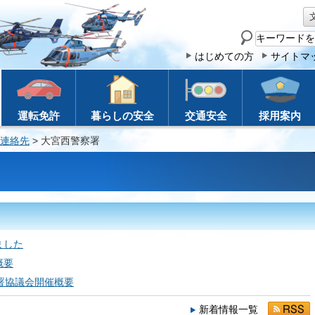
サ
イ
はじめての方
サイトマ
ト
内
検
運転免許
暮らしの安全
交通安全
採用案内
索
連絡先
> 大宮西警察署
ました
概要
署協議会開催概要
新着情報一覧