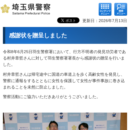
コンテ
検索メ
ンツメ
ニュー
ニュー
更新日：2026年7月13日
感謝状を贈呈しました
令和8年6月25日羽生警察署において、行方不明者の発見功労者であ
る村井章哲さんに対して羽生警察署署長から感謝状の贈呈を行いま
した。
村井章哲さんは帰宅途中に国道の車道上を歩く高齢女性を発見し、
警察に通報をするとともに女性を保護して女性が事件事故に巻き込
まれることを未然に防止しました。
警察活動にご協力いただきありがとうございました。