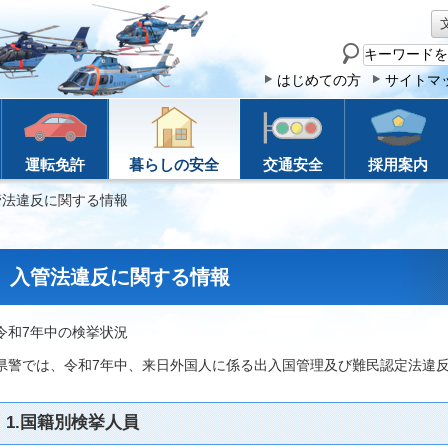
サ
イ
はじめての方
サイトマ
ト
内
検
運転免許
暮らしの安全
交通安全
採用案内
索
管法違反に関する情報
入管法違反に関する情報
令和7年中の検挙状況
県警では、令和7年中、来日外国人に係る出入国管理及び難民認定法違反
1.国籍別検挙人員