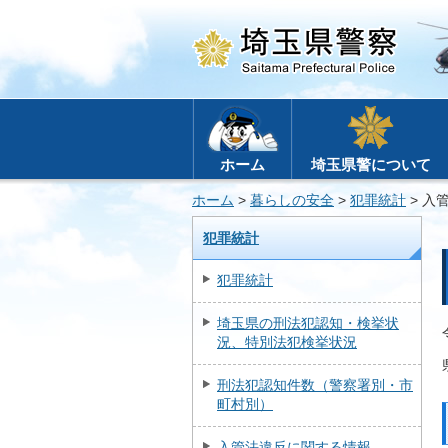
ホーム
埼玉県警について
ホーム
>
暮らしの安全
>
犯罪統計
> 入
犯罪統計
犯罪統計
埼玉県の刑法犯認知・検挙状
況、特別法犯検挙状況
刑法犯認知件数（警察署別・市
町村別）
入管法違反に関する情報