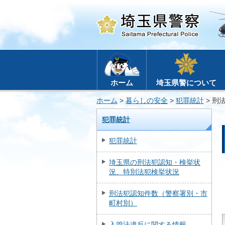
ホーム
埼玉県警について
ホーム
>
暮らしの安全
>
犯罪統計
> 刑
犯罪統計
犯罪統計
埼玉県の刑法犯認知・検挙状
況、特別法犯検挙状況
刑法犯認知件数（警察署別・市
町村別）
入管法違反に関する情報