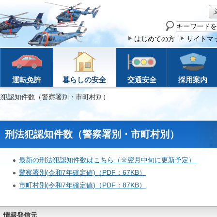
サ
イ
はじめての方
サイトマ
ト
内
検
運転免許
暮らしの安全
交通安全
採用案内
索
法犯認知件数（警察署別・市町村別）
刑法犯認知件数（警察署別・市町村別）
最新の刑法犯認知件数はこちら（※翌月中旬に更新予定）
警察署別(令和7年確定値)（PDF：67KB）
市町村別(令和7年確定値)（PDF：87KB）
情報発信元