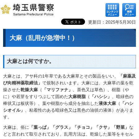
コンテ
検索メ
ンツメ
ニュー
ニュー
更新日：2025年5月30日
大麻（乱用が急増中！）
大麻とは何ですか。
大麻とは、アサ科の1年草である大麻草とその製品をいい、
「麻薬及
び向精神薬取締法」
で規制されいます。大麻には、大麻草の葉を乾
燥させた
乾燥大麻
（
「マリファナ」
、茶色又は草色）、樹脂（や
に）や若芽をすりつぶして固めた
大麻樹脂
（
「ハシシ」
、暗緑色の
棒状又は板状等）、葉や樹脂から成分を抽出した
液体大麻
（
「ハシ
シオイル」
、粘着性のある暗緑色又は黒色の油状の液体）がありま
す。
大麻は、俗に
「葉っぱ」「グラス」「チョコ」「クサ」「野菜」
な
どと言われて取引されており、乱用方法は、乾燥した葉等をキセル