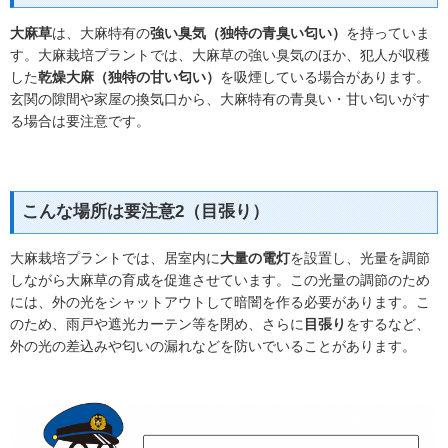
大麻草
は、大麻特有の
強い臭気（独特の青臭い匂い）
を持っていま
す。大麻栽培プラントでは、大麻草の強い臭気のほか、犯人が収穫
した
乾燥大麻（独特の甘い匂い）
を吸煙している場合があります。
玄関の隙間や家屋の換気口から、大麻特有の青臭い・甘い匂いがす
る場合は要注意です。
こんな場所は要注意2（目張り）
大麻栽培プラントでは、居室内に
大量の電灯
を設置し、光量を調節
しながら大麻草の育成を促進させています。この光量の調節のため
には、外の光をシャットアウトして暗闇を作る必要があります。こ
のため、雨戸や遮光カーテン等を閉め、さらに
目張り
をするなど、
外の光の差込みや匂いの漏れなどを防いでいることがあります。