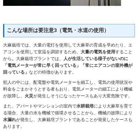
こんな場所は要注意3（電気・水道の使用）
大麻栽培では、大量の電灯を使用して大麻草の育成を早めたり、エ
アコンを使用して室温を調節するため、
大量の電気を使用
すること
から
、
大麻栽培プラントでは、
人が生活している様子がないのに
「電気メーターが常に早く回っている」「常にエアコンの室外機が
回っている」
などの特徴があります。
犯人の中には、配電盤や電気メーターを細工し、電気の使用状況や
料金をごまかそうとする者もおり、電気メーターの細工により機械
が故障し、
火災
が発生しそうになったケースもあり大変危険です。
また、アパートやマンションの室内で
水耕栽培
により大麻草を育て
る場合、大量の水を機械で循環させることから、機械の故障により
水漏れ
が発生し、大麻栽培プラントであることが発覚したケースも
あります。