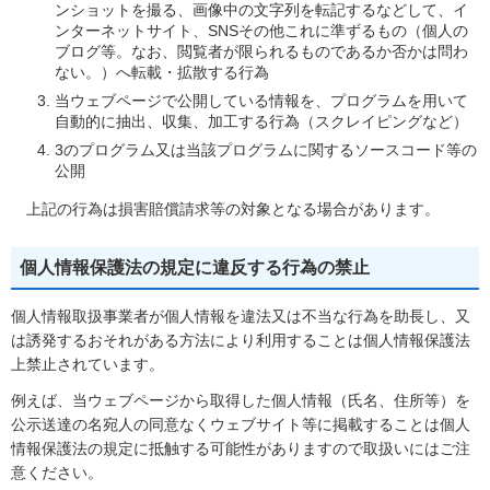
ンショットを撮る、画像中の文字列を転記するなどして、イ
ンターネットサイト、SNSその他これに準ずるもの（個人の
ブログ等。なお、閲覧者が限られるものであるか否かは問わ
ない。）へ転載・拡散する行為
当ウェブページで公開している情報を、プログラムを用いて
自動的に抽出、収集、加工する行為（スクレイピングなど）
3のプログラム又は当該プログラムに関するソースコード等の
公開
上記の行為は損害賠償請求等の対象となる場合があります。
個人情報保護法の規定に違反する行為の禁止
個人情報取扱事業者が個人情報を違法又は不当な行為を助長し、又
は誘発するおそれがある方法により利用することは個人情報保護法
上禁止されています。
例えば、当ウェブページから取得した個人情報（氏名、住所等）を
公示送達の名宛人の同意なくウェブサイト等に掲載することは個人
情報保護法の規定に抵触する可能性がありますので取扱いにはご注
意ください。