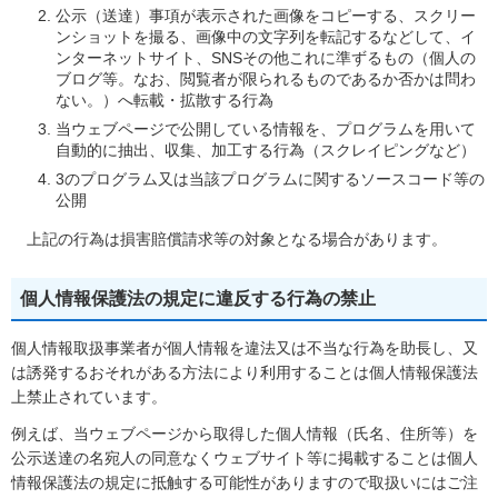
公示（送達）事項が表示された画像をコピーする、スクリー
ンショットを撮る、画像中の文字列を転記するなどして、イ
ンターネットサイト、SNSその他これに準ずるもの（個人の
ブログ等。なお、閲覧者が限られるものであるか否かは問わ
ない。）へ転載・拡散する行為
当ウェブページで公開している情報を、プログラムを用いて
自動的に抽出、収集、加工する行為（スクレイピングなど）
3のプログラム又は当該プログラムに関するソースコード等の
公開
上記の行為は損害賠償請求等の対象となる場合があります。
個人情報保護法の規定に違反する行為の禁止
個人情報取扱事業者が個人情報を違法又は不当な行為を助長し、又
は誘発するおそれがある方法により利用することは個人情報保護法
上禁止されています。
例えば、当ウェブページから取得した個人情報（氏名、住所等）を
公示送達の名宛人の同意なくウェブサイト等に掲載することは個人
情報保護法の規定に抵触する可能性がありますので取扱いにはご注