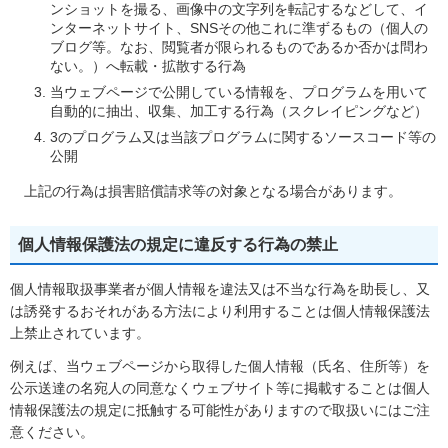
ンショットを撮る、画像中の文字列を転記するなどして、イ
ンターネットサイト、SNSその他これに準ずるもの（個人の
ブログ等。なお、閲覧者が限られるものであるか否かは問わ
ない。）へ転載・拡散する行為
当ウェブページで公開している情報を、プログラムを用いて
自動的に抽出、収集、加工する行為（スクレイピングなど）
3のプログラム又は当該プログラムに関するソースコード等の
公開
上記の行為は損害賠償請求等の対象となる場合があります。
個人情報保護法の規定に違反する行為の禁止
個人情報取扱事業者が個人情報を違法又は不当な行為を助長し、又
は誘発するおそれがある方法により利用することは個人情報保護法
上禁止されています。
例えば、当ウェブページから取得した個人情報（氏名、住所等）を
公示送達の名宛人の同意なくウェブサイト等に掲載することは個人
情報保護法の規定に抵触する可能性がありますので取扱いにはご注
意ください。