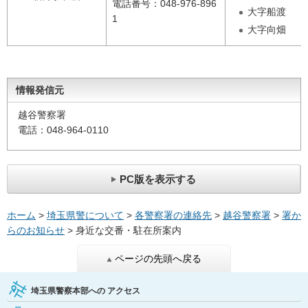
電話番号：048-976-896
大字船渡
1
大字向畑
情報発信元
越谷警察署
電話：048-964-0110
PC版を表示する
ホーム
>
埼玉県警について
>
各警察署の連絡先
>
越谷警察署
>
署か
らのお知らせ
> 身近な交番・駐在所案内
ページの先頭へ戻る
埼玉県警察本部への
アクセス