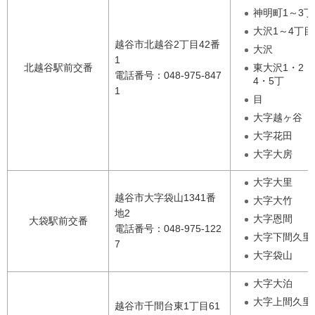
神明町1～3丁
大沢1～4丁目
越谷市北越谷2丁目42番
大沢
1
北越谷駅前交番
東大沢1・2・
電話番号：048-975-847
4・5丁
1
目
大字越ヶ谷
大字花田
大字大房
大字大里
越谷市大字袋山1341番
大字大竹
地2
大字恩間
大袋駅前交番
電話番号：048-975-122
大字下間久里
7
大字袋山
大字大泊
大字上間久里
越谷市千間台東1丁目61