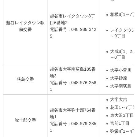
相模町1～7丁
越谷市レイクタウン8丁
越谷レイクタウン駅
目6番地2
前交番
電話番号：048-985-342
レイクタウン
～9丁目
5
大成町1、2、
～8丁目
越谷市大字南荻島185番
大字小曽川
地3
大字砂原
荻島交番
電話番号：048-976-258
大字南荻島
1
大字大吉
花田1～7丁目
越谷市大字弥十郎764番
東大沢3丁目
地1
弥十郎交番
宮前1丁目
電話番号：048-979-235
1
弥栄町1～4丁