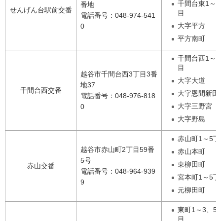
千間台東1～4
番地
せんげん台駅前交番
目
電話番号：048-974-541
大字平方
0
平方南町
千間台西1～6
目
越谷市千間台西3丁目3番
大字大道
地37
千間台西交番
大字恩間新田
電話番号：048-976-818
大字三野宮
0
大字野島
赤山町1～5丁
越谷市赤山町2丁目59番
赤山本町
5号
東柳田町
赤山交番
電話番号：048-964-939
宮本町1～5丁
9
元柳田町
東町1～3、5
目