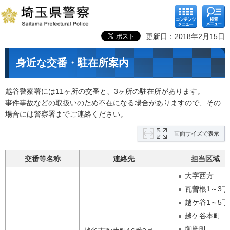
コンテ
検索メ
ンツメ
ニュー
ニュー
更新日：2018年2月15日
身近な交番・駐在所案内
越谷警察署には11ヶ所の交番と、3ヶ所の駐在所があります。
事件事故などの取扱いのため不在になる場合がありますので、その
場合には警察署までご連絡ください。
画面サイズで表示
交番等名称
連絡先
担当区域
大字西方
瓦曽根1～3丁
越ケ谷1～5丁
越ケ谷本町
御殿町