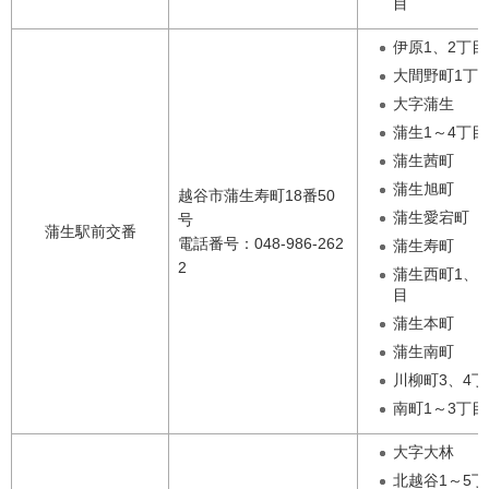
目
伊原1、2丁目
大間野町1丁
大字蒲生
蒲生1～4丁目
蒲生茜町
蒲生旭町
越谷市蒲生寿町18番50
蒲生愛宕町
号
蒲生駅前交番
電話番号：048-986-262
蒲生寿町
2
蒲生西町1、2
目
蒲生本町
蒲生南町
川柳町3、4丁
南町1～3丁目
大字大林
北越谷1～5丁