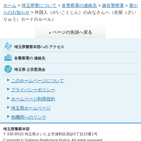
ホーム
>
埼玉県警について
>
各警察署の連絡先
>
越谷警察署
>
署か
らのお知らせ
> 外国人（がいこくじん）のみなさんへ（在留（ざい
りゅう）カードのルール）
ページの先頭へ戻る
埼玉県警察本部への
アクセス
各警察署の
連絡先
埼玉県
公安委員会
このホームページについて
プライバシーポリシー
ホームページ利用規約
埼玉県ホームページ
他機関へのリンク
埼玉県警察本部
〒330-8533 埼玉県さいたま市浦和区高砂3丁目15番1号
Copyright © Saitama Prefectural Police. All rights reserved.