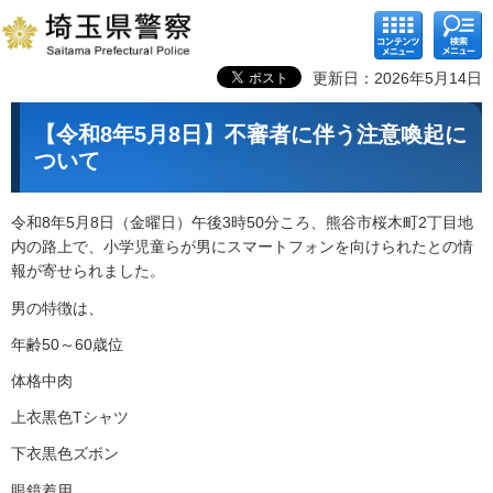
コンテ
検索メ
ンツメ
ニュー
ニュー
更新日：2026年5月14日
【令和8年5月8日】不審者に伴う注意喚起に
ついて
令和8年5月8日（金曜日）午後3時50分ころ、熊谷市桜木町2丁目地
内の路上で、小学児童らが男にスマートフォンを向けられたとの情
報が寄せられました。
男の特徴は、
年齢50～60歳位
体格中肉
上衣黒色Tシャツ
下衣黒色ズボン
眼鏡着用