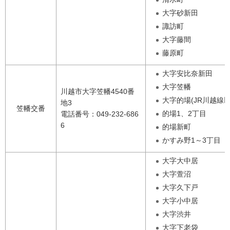
大字砂新田
諏訪町
大字藤間
藤原町
大字安比奈新田
大字笠幡
川越市大字笠幡4540番
大字的場(JR川越線以
地3
笠幡交番
的場1、2丁目
電話番号：049-232-686
6
的場新町
かすみ野1～3丁目
大字大中居
大字萱沼
大字久下戸
大字小中居
大字渋井
大字下老袋