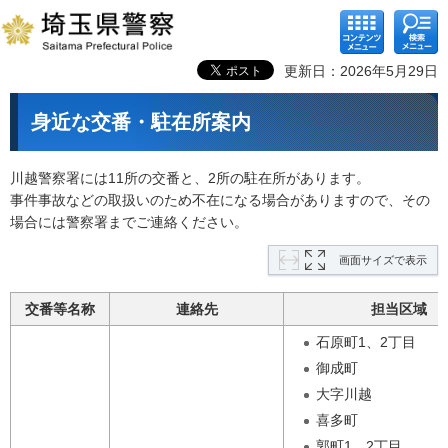
コンテ
検索メ
ンツメ
ニュー
ニュー
更新日：2026年5月29日
身近な交番・駐在所案内
川越警察署には11所の交番と、2所の駐在所があります。
事件事故などの取扱いのため不在になる場合がありますので、その
場合には警察署までご連絡ください。
画面サイズで表示
交番等名称
連絡先
担当区域
石原町1、2丁目
御成町
大字川越
喜多町
郭町1、2丁目