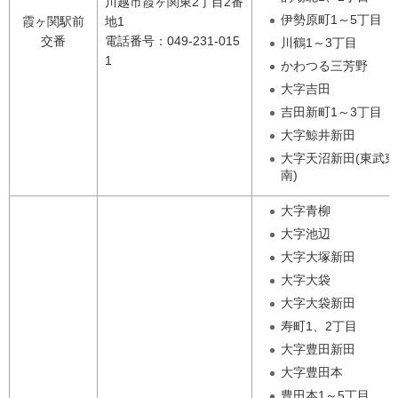
川越市霞ヶ関東2丁目2番
伊勢原町1～5丁目
霞ヶ関駅前
地1
交番
電話番号：049-231-015
川鶴1～3丁目
1
かわつる三芳野
大字吉田
吉田新町1～3丁目
大字鯨井新田
大字天沼新田(東武
南)
大字青柳
大字池辺
大字大塚新田
大字大袋
大字大袋新田
寿町1、2丁目
大字豊田新田
大字豊田本
豊田本1～5丁目