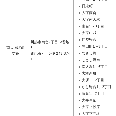
日東町
大字藤倉
大字南大塚
南台1～3丁目
大字山城
四都野台
川越市南台2丁目13番地
豊田町1～3丁目
南大塚駅前
8
むさし野
交番
電話番号：049-243-374
1
むさし野南
南大塚1～6丁目
大塚新町
大塚1、2丁目
かし野台1、2丁目
藤倉1、2丁目
大字今福
大字上松原
大字下赤坂