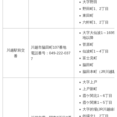
大字野田
野田町1、2丁目
東田町
六軒町1、2丁目
大字大仙波1～1695、
地以降
菅原町
川越市脇田町107番地
川越駅前交
仙波町1～4丁目
電話番号：049-222-037
番
富士見町
7
脇田町
脇田本町（JR川越駅
大字上戸
上戸新町
霞ケ関北1～6丁目
霞ケ関東1～5丁目
大字的場(JR川越線以
的場北1、2丁目