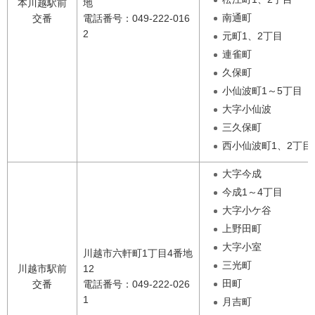
本川越駅前
地
南通町
交番
電話番号：049-222-016
2
元町1、2丁目
連雀町
久保町
小仙波町1～5丁目
大字小仙波
三久保町
西小仙波町1、2丁目
大字今成
今成1～4丁目
大字小ケ谷
上野田町
大字小室
川越市六軒町1丁目4番地
三光町
川越市駅前
12
田町
交番
電話番号：049-222-026
1
月吉町