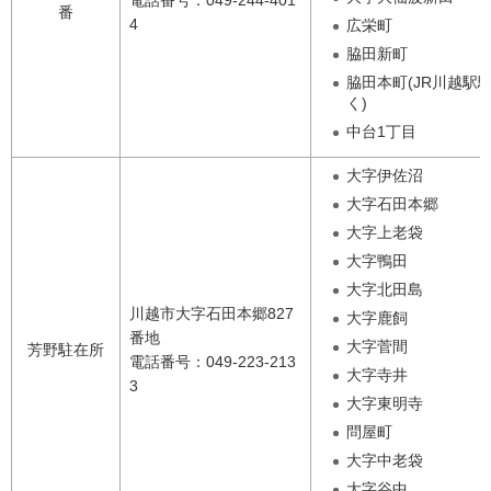
番
4
広栄町
脇田新町
脇田本町(JR川越駅
く)
中台1丁目
大字伊佐沼
大字石田本郷
大字上老袋
大字鴨田
大字北田島
川越市大字石田本郷827
大字鹿飼
番地
大字菅間
芳野駐在所
電話番号：049-223-213
大字寺井
3
大字東明寺
問屋町
大字中老袋
大字谷中