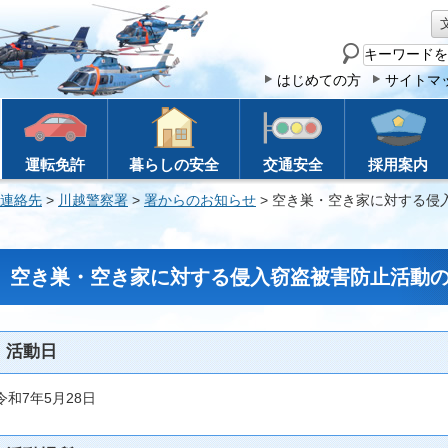
サ
イ
はじめての方
サイトマ
ト
内
検
運転免許
暮らしの安全
交通安全
採用案内
索
連絡先
>
川越警察署
>
署からのお知らせ
> 空き巣・空き家に対する侵
空き巣・空き家に対する侵入窃盗被害防止活動
活動日
令和7年5月28日