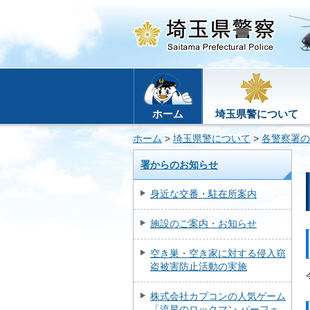
ホーム
埼玉県警について
ホーム
>
埼玉県警について
>
各警察署の
署からのお知らせ
身近な交番・駐在所案内
施設のご案内・お知らせ
空き巣・空き家に対する侵入窃
盗被害防止活動の実施
株式会社カプコンの人気ゲーム
「流星のロックマン パーフェ