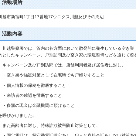
活動場所
川越市新宿町1丁目17番地17ウニクス川越及びその周辺
活動内容
川越警察署では、管内の各方面において散発的に発生している空き巣
的としたキャンペーン、戸別訪問及び空き家の環境整備などを通じて啓
キャンペーン及び戸別訪問では、店舗利用者及び居住者に対し、
・空き巣や強盗対策として在宅時でも戸締りすること
・個人情報の保秘を徹底すること
・来訪者の確認を徹底すること
・多額の現金は金融機関に預けること
を呼びかけました。
また高齢者に対し、特殊詐欺被害防止対策として、
・固定電話は、留守番電話設定をし、犯人と直接会話をしない対策を