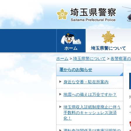
ホーム
埼玉県警について
ホーム
>
埼玉県警について
>
各警察署の
署からのお知らせ
身近な交番・駐在所案内
地震への備えは万全ですか？
埼玉県収入証紙制度廃止に伴う
手数料のキャッシュレス決済
化！
運転免許関係及び車庫証明等の