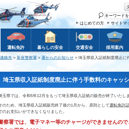
サ
イ
はじめての方
サイトマ
ト
内
検
運転免許
暮らしの安全
交通安全
採用案内
索
連絡先
>
新座警察署
>
署からのお知らせ
> 埼玉県収入証紙制度廃止に
埼玉県収入証紙制度廃止に伴う手数料のキャッ
埼玉県では、令和5年12月をもって埼玉県収入証紙の販売が終了いたし
そのため、埼玉県収入証紙販売終了後の1月から、原則として
運転免許
でのお支払いができなくなりました。
警察署では、電子マネー等のチャージができませんので