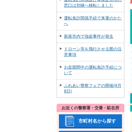
窓口は別棟へ移転しました
運転免許関係手続で来署のかた
へ
新座市内で強盗事件が発生
ドローン等を飛行させる際の注
意事項
お盆期間中の運転免許手続につ
いて
ふれあい警察フェアの開催(8月
8日)
お近くの警察署・交番・駐在所
市町村名から探す