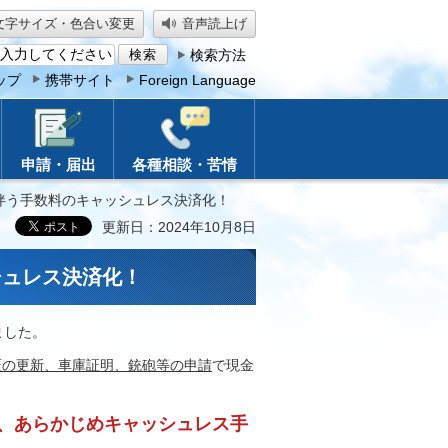
文字サイズ・色合い変更
音声読上げ
検索方法
ップ
携帯サイト
Foreign Language
申請・届出
各種相談・苦情
伴う手数料のキャッシュレス決済化！
更新日：2024年10月8日
シュレス決済化！
ました。
証の更新、車庫証明、銃砲等の申請
で現金
、あらかじめキャッシュレス手