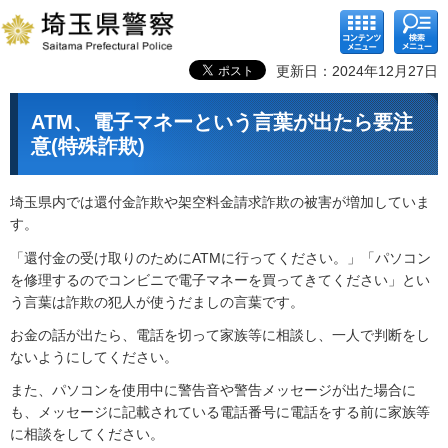
コンテ
検索メ
ンツメ
ニュー
ニュー
更新日：2024年12月27日
ATM、電子マネーという言葉が出たら要注
意(特殊詐欺)
埼玉県内では還付金詐欺や架空料金請求詐欺の被害が増加していま
す。
「還付金の受け取りのためにATMに行ってください。」「パソコン
を修理するのでコンビニで電子マネーを買ってきてください」とい
う言葉は詐欺の犯人が使うだましの言葉です。
お金の話が出たら、電話を切って家族等に相談し、一人で判断をし
ないようにしてください。
また、パソコンを使用中に警告音や警告メッセージが出た場合に
も、メッセージに記載されている電話番号に電話をする前に家族等
に相談をしてください。