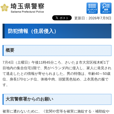
コンテ
検索メ
ンツメ
ニュー
ニュー
更新日：2026年7月9日
防犯情報（住居侵入）
概要
7月4日（土曜日）午後11時45分ころ、さいたま市大宮区桜木町1丁
目地内の集合住宅1階で、男がベランダ内に侵入し、家人に発見され
て逃走したとの情報が寄せられました。男の特徴は、年齢40～50歳
位、身長170センチ位、体格中肉、頭髪黒色短め、上衣黒色の服で
す。
大宮警察署からのお願い
被害に遭わないために、《玄関や窓等を確実に施錠する・補助錠や