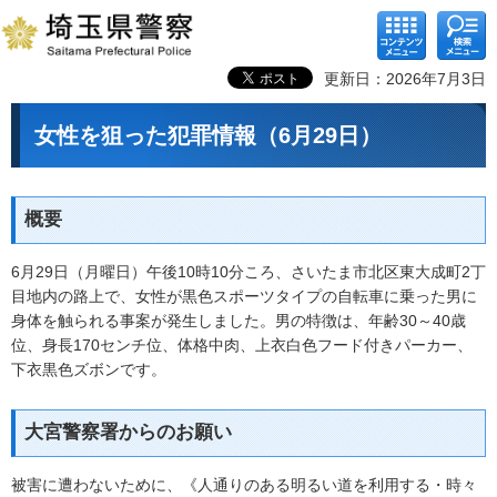
コンテ
検索メ
ンツメ
ニュー
ニュー
更新日：2026年7月3日
女性を狙った犯罪情報（6月29日）
概要
6月29日（月曜日）午後10時10分ころ、さいたま市北区東大成町2丁
目地内の路上で、女性が黒色スポーツタイプの自転車に乗った男に
身体を触られる事案が発生しました。男の特徴は、年齢30～40歳
位、身長170センチ位、体格中肉、上衣白色フード付きパーカー、
下衣黒色ズボンです。
大宮警察署からのお願い
被害に遭わないために、《人通りのある明るい道を利用する・時々