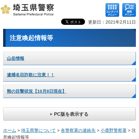
コンテ
検索メ
ンツメ
ニュー
ニュー
更新日：2021年2月11日
注意喚起情報等
山岳情報
逮捕名目詐欺に注意！！
熊の目撃状況【10月8日現在】
PC版を表示する
ホーム
>
埼玉県警について
>
各警察署の連絡先
>
小鹿野警察署
> 注
意喚起情報等