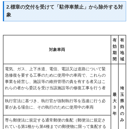
2.標章の交付を受けて「駐停車禁止」から除外する対
象
有
有
効
効
対象車両
期
地
間
域
電気、ガス、上下水道、電信、電話又は道路について緊
急修復を要する工事のために使用中の車両で、これらの
事業を経営し、施設等の維持管理の責を有する者又はこ
れらの者から委託を受け当該施設等の修復工事を行う者
埼
最
玉
執行官法に基づき、執行官が強制執行等を迅速に行う必
大
県
要がある場合に、その執行のために使用中の車両
3
内
年
の
み
専ら郵便法に規定する通常郵便の集配（郵便法に規定さ
れている第1種から第4種までの郵便物に限って集配する