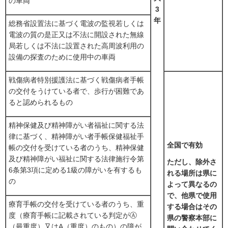
の車両
3
年
総務省設置法に基づく電波の監視若しくは
電波の質の是正又は不法に開設された無線
局若しくは不法に設置された高周波利用の
設備の探査のために使用中の車両
戦傷病者特別援護法に基づく戦傷病者手帳
の交付をうけている者で、歩行が困難であ
ると認められるもの
精神保健及び精神障がい者福祉に関する法
律に基づく、精神障がい者手帳保健福祉手
全国で有効
帳の交付を受けている者のうち、精神保健
及び精神障がい福祉に関する法律施行令第
ただし、除外さ
6条第3項に定める1級の障がいを有するも
れる場
所は県に
の
よって異なる
の
で、他県で使用
療育手帳の交付を受けている者のうち、重
する
場合はその
度（療育手帳に記載されている判定がⒶ
県の警察本
部に
（最重度）又はA（重度）のもの）の障が