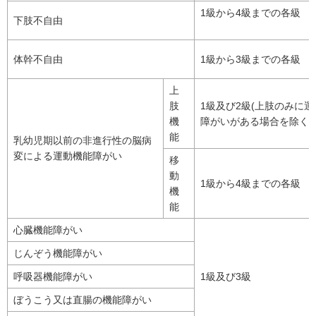
1級から4級までの各級
下肢不自由
体幹不自由
1級から3級までの各級
上
肢
1級及び2級(上肢のみに
機
障がいがある場合を除く)
能
乳幼児期以前の非進行性の脳病
変による運動機能障がい
移
動
1級から4級までの各級
機
能
心臓機能障がい
じんぞう機能障がい
呼吸器機能障がい
1級及び3級
ぼうこう又は直腸の機能障がい