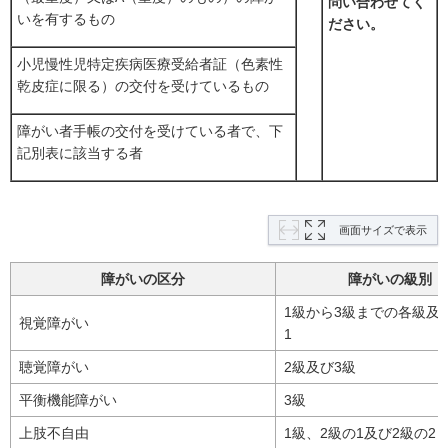
問い合わせてく
いを有するもの
だ
さい。
小児慢性児特定疾病医療受給者証（色素性
乾皮症に限る）の交付を受けているもの
障がい者手帳の交付を受けている者で、下
記別表に該当する者
画面サイズで表示
障がいの区分
障がいの級別
1級から3級までの各級及
視覚障がい
1
聴覚障がい
2級及び3級
平衡機能障がい
3級
上肢不自由
1級、2級の1及び2級の2