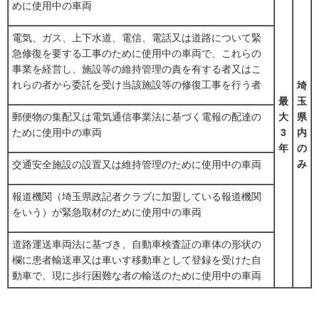
めに使用中の車両
電気、ガス、上下水道、電信、電話又は道路について緊
急修復を要する工事のために使用中の車両で、これらの
事業を経営し、施設等の維持管理の責を有する者又はこ
れらの者から委託を受け当該施設等の修復工事を行う者
埼
最
玉
郵便物の集配又は電気通信事業法に基づく電報の配達の
大
県
ために使用中の車両
3
内
年
の
み
交通安全施設の設置又は維持管理のために使用中の車両
報道機関（埼玉県政記者クラブに加盟している報道機関
をいう）が緊急取材のために使用中の車両
道路運送車両法に基づき、自動車検査証の車体の形状の
欄に患者輸送車又は車いす移動車として登録を受けた自
動車で、現に歩行困難な者の輸送のために使用中の車両