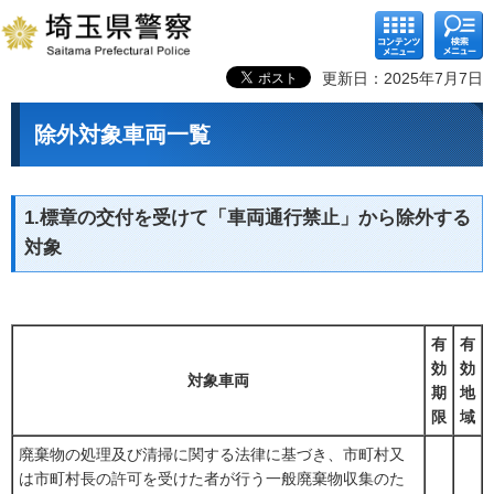
コンテ
検索メ
ンツメ
ニュー
ニュー
更新日：2025年7月7日
除外対象車両一覧
1.標章の交付を受けて「車両通行禁止」から除外する
対象
有
有
効
効
対象車両
期
地
限
域
廃棄物の処理及び清掃に関する法律に基づき、市町村又
は市町村長の許可を受けた者が行う一般廃棄物収集のた