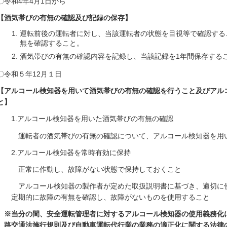
〇令和4年4月1日から
【酒気帯びの有無の確認及び記録の保存】
運転前後の運転者に対し、当該運転者の状態を目視等で確認する
無を確認すること。
酒気帯びの有無の確認内容を記録し、当該記録を1年間保存する
〇令和５年12月１日
【アルコール検知器を用いて酒気帯びの有無の確認を行うこと及びアル
と】
1.アルコール検知器を用いた酒気帯びの有無の確認
運転者の酒気帯びの有無の確認について、アルコール検知器を用
2.アルコール検知器を常時有効に保持
正常に作動し、故障がない状態で保持しておくこと
アルコール検知器の製作者が定めた取扱説明書に基づき、適切に
定期的に故障の有無を確認し、故障がないものを使用すること
※当分の間、安全運転管理者に対するアルコール検知器の使用義務化
路交通法施行規則及び自動車運転代行業の業務の適正化に関する法律