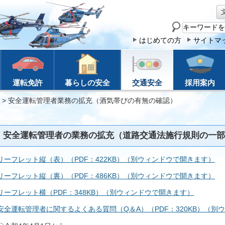
サ
イ
はじめての方
サイトマ
ト
内
検
運転免許
暮らしの安全
交通安全
採用案内
索
> 安全運転管理者業務の拡充（酒気帯びの有無の確認）
安全運転管理者の業務の拡充（道路交通法施行規則の一部
リーフレット縦（表）（PDF：422KB）（別ウィンドウで開きます）
リーフレット縦（裏）（PDF：486KB）（別ウィンドウで開きます）
リーフレット横（PDF：348KB）（別ウィンドウで開きます）
安全運転管理者に関するよくある質問（Q＆A）（PDF：320KB）（別