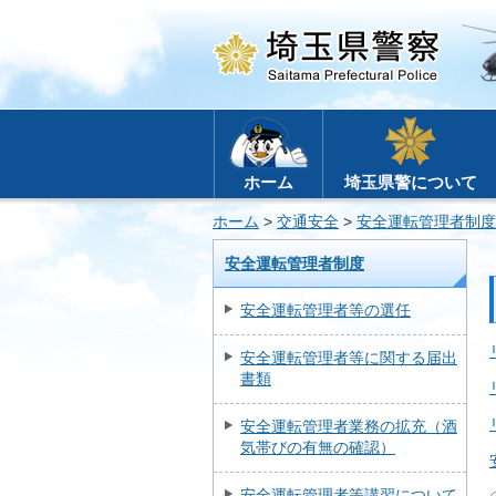
ホーム
埼玉県警について
ホーム
>
交通安全
>
安全運転管理者制度
安全運転管理者制度
安全運転管理者等の選任
安全運転管理者等に関する届出
書類
安全運転管理者業務の拡充（酒
気帯びの有無の確認）
安全運転管理者等講習について