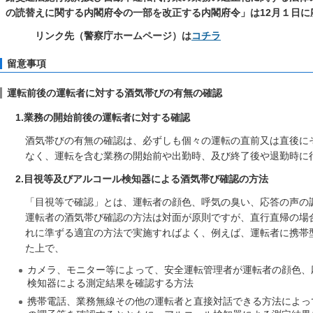
の読替えに関する内閣府令の一部を改正する内閣府令
リンク先（警察庁ホームページ）は
コチラ
留意事項
運転前後の運転者に対する酒気帯びの有無の確認
1.業務の開始前後の運転者に対する確認
酒気帯びの有無の確認は、必ずしも個々の運転の直前又は直後に
なく、運転を含む業務の開始前や出勤時、及び終了後や退勤時に
2.目視等及びアルコール検知器による酒気帯び確認の方法
「目視等で確認」とは、運転者の顔色、呼気の臭い、応答の声の
運転者の酒気帯び確認の方法は対面が原則ですが、直行直帰の場
れに準ずる適宜の方法で実施すればよく、例えば、運転者に携帯
た上で、
カメラ、モニター等によって、安全運転管理者が運転者の顔色、
検知器による測定結果を確認する方法
携帯電話、業務無線その他の運転者と直接対話できる方法によっ