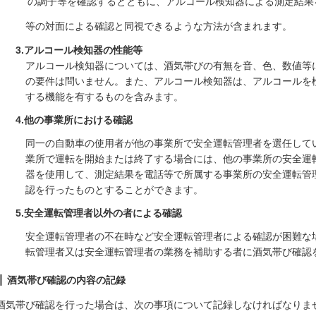
の調子等を確認するとともに、アルコール検知器による測定結果
等の対面による確認と同視できるような方法が含まれます。
3.アルコール検知器の性能等
アルコール検知器については、酒気帯びの有無を音、色、数値等
の要件は問いません。また、アルコール検知器は、アルコールを
する機能を有するものを含みます。
4.他の事業所における確認
同一の自動車の使用者が他の事業所で安全運転管理者を選任して
業所で運転を開始または終了する場合には、他の事業所の安全運
器を使用して、測定結果を電話等で所属する事業所の安全運転管
認を行ったものとすることができます。
5.安全運転管理者以外の者による確認
安全運転管理者の不在時など安全運転管理者による確認が困難な
転管理者又は安全運転管理者の業務を補助する者に酒気帯び確認
酒気帯び確認の内容の記録
酒気帯び確認を行った場合は、次の事項について記録しなければなりま