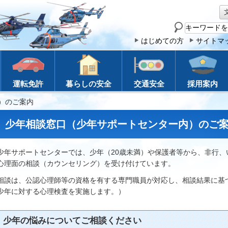
サ
イ
はじめての方
サイトマ
ト
内
検
運転免許
暮らしの安全
交通安全
採用案内
索
）のご案内
少年相談窓口（少年サポートセンター内）のご
少年サポートセンターでは、少年（20歳未満）や保護者等から、非行
心理面の相談（カウンセリング）を受け付けています。
相談は、公認心理師等の資格を有する専門職員が対応し、相談結果に基
少年に対する心理検査を実施します。）
少年の悩みについてご相談ください