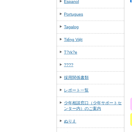
Espanol
Portugues
Tagalog
Tiếng Việt
T?rk?e
????
採用関係書類
レポート一覧
少年相談窓口（少年サポートセ
ンター内）のご案内
ぬりえ