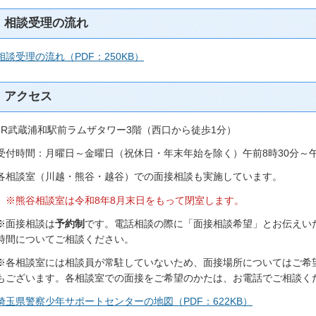
相談受理の流れ
相談受理の流れ（PDF：250KB）
アクセス
JR武蔵浦和駅前ラムザタワー3階（西口から徒歩1分）
受付時間：月曜日～金曜日（祝休日・年末年始を除く）午前8時30分～午
各相談室（川越・熊谷・越谷）での面接相談も実施しています。
※熊谷相談室は令和8年8月末日をもって閉室します。
※面接相談は
予約制
です。電話相談の際に「面接相談希望」とお伝えい
時間についてご相談ください。
※各相談室には相談員が常駐していないため、面接場所についてはご希
もございます。各相談室での面接をご希望のかたは、お電話でご相談く
埼玉県警察少年サポートセンターの地図（PDF：622KB）