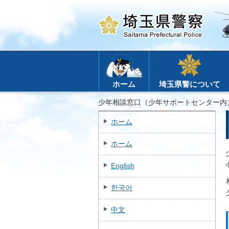
ホーム
埼玉県警について
少年相談窓口（少年サポートセンター内
ホーム
ホーム
English
한국어
中文