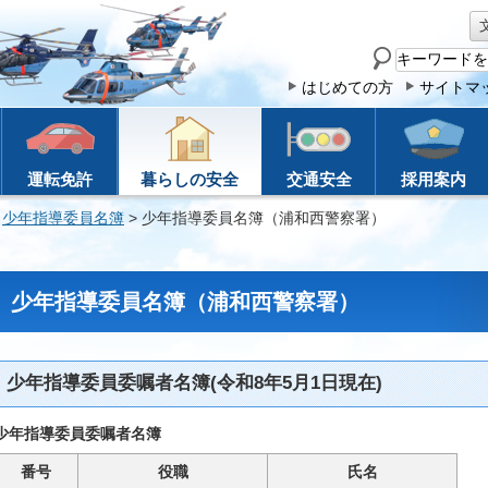
サ
イ
はじめての方
サイトマ
ト
内
検
運転免許
暮らしの安全
交通安全
採用案内
索
>
少年指導委員名簿
> 少年指導委員名簿（浦和西警察署）
少年指導委員名簿（浦和西警察署）
少年指導委員委嘱者名簿(令和8年5月1日現在)
少年指導委員委嘱者名簿
番号
役職
氏名