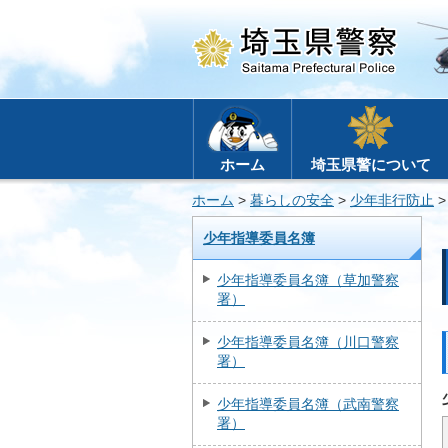
ホーム
埼玉県警について
ホーム
>
暮らしの安全
>
少年非行防止
少年指導委員名簿
少年指導委員名簿（草加警察
署）
少年指導委員名簿（川口警察
署）
少年指導委員名簿（武南警察
署）