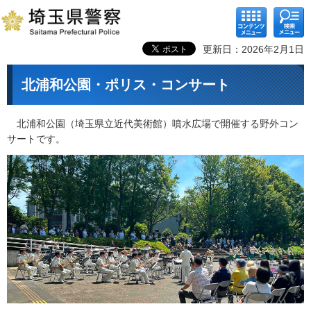
コンテ
検索メ
ンツメ
ニュー
ニュー
更新日：2026年2月1日
北浦和公園・ポリス・コンサート
北浦
和公園（埼玉県立近代美術館）噴水広場で開催する野外コン
サートです。