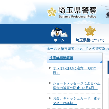
ホーム
埼玉県警について
ホーム
>
埼玉県警について
>
各警察署の
注意喚起情報等
オレオレ詐欺に注意（9月12
日）
ショートメッセージによる不正
送金の被害の防止（3月4日）
お金、キャッシュカード、電子
マネーは詐欺！