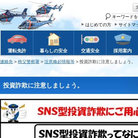
サ
イ
はじめての方
サイトマ
ト
内
検
運転免許
暮らしの安全
交通安全
採用案内
索
連絡先
>
秩父警察署
>
注意喚起情報等
> 投資詐欺に注意しましょう。
投資詐欺に注意しましょう。