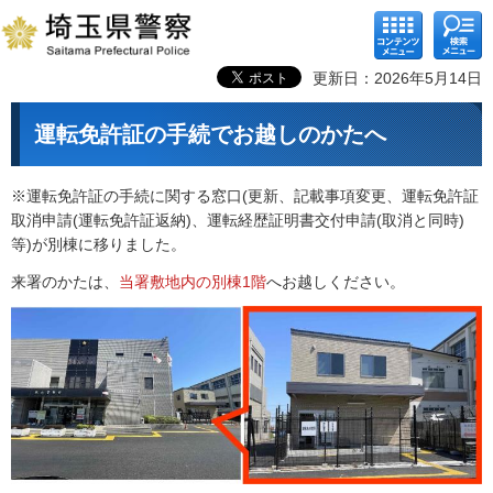
コンテ
検索メ
ンツメ
ニュー
ニュー
更新日：2026年5月14日
運転免許証の手続でお越しのかたへ
※運転免許証の手続に関する窓口(更新、記載事項変更、運転免許証
取消申請(運転免許証返納)、運転経歴証明書交付申請(取消と同時)
等)が別棟に移りました。
来署のかたは、
当署敷地内の別棟1階
へお越しください。